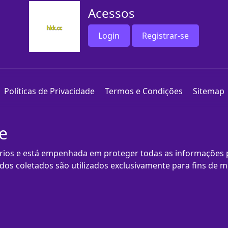
Acessos
Login
Registrar-se
Políticas de Privacidade
Termos e Condições
Sitemap
de
uários e está empenhada em proteger todas as informações 
os coletados são utilizados exclusivamente para fins de m