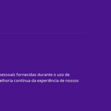
pessoais fornecidas durante o uso de
elhoria contínua da experiência de nossos