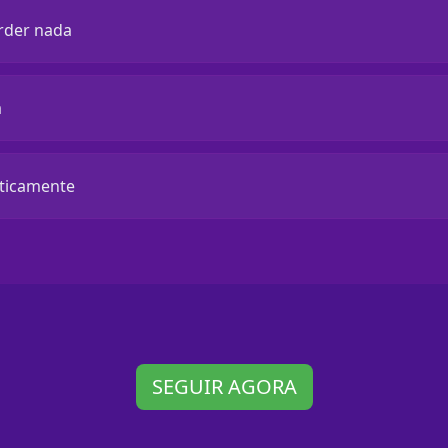
erder nada
a
aticamente
SEGUIR AGORA