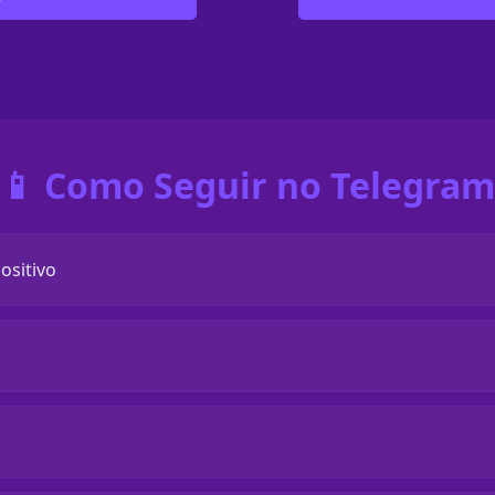
📱 Como Seguir no Telegram
ositivo