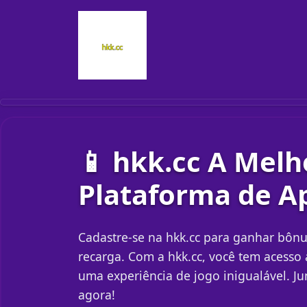
📱 hkk.cc A Melh
Plataforma de A
Cadastre-se na hkk.cc para ganhar bônu
recarga. Com a hkk.cc, você tem acesso 
uma experiência de jogo inigualável. J
agora!