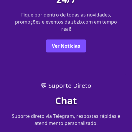
Fique por dentro de todas as novidades,
promoções e eventos da zbzb.com em tempo
real!
Ver Notícias
💬 Suporte Direto
Chat
Suporte direto via Telegram, respostas rápidas e
atendimento personalizado!