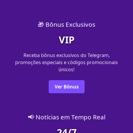
🎁 Bônus Exclusivos
VIP
Receba bônus exclusivos do Telegram,
promoções especiais e códigos promocionais
únicos!
Ver Bônus
📢 Notícias em Tempo Real
24/7