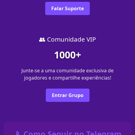
Falar Suporte
👥 Comunidade VIP
1000+
Junte-se a uma comunidade exclusiva de
jogadores e compartilhe experiências!
Entrar Grupo
📱 Como Seguir no Telegram