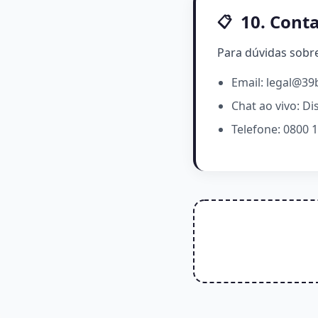
10. Cont
Para dúvidas sobre
Email:
legal@39
Chat ao vivo: Di
Telefone: 0800 