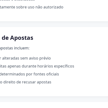
atamente sobre uso não autorizado
s de Apostas
apostas incluem:
alteradas sem aviso prévio
itas apenas durante horários específicos
determinados por fontes oficiais
 direito de recusar apostas