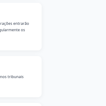
erações entrarão
egularmente os
 nos tribunais