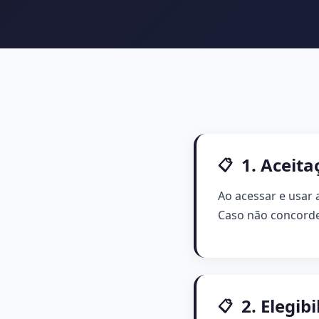
1. Aceit
Ao acessar e usar
Caso não concorde 
2. Elegib