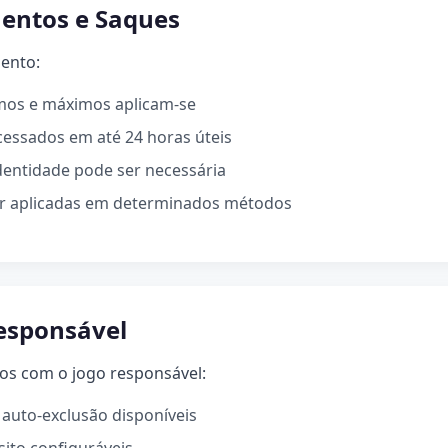
entos e Saques
mento:
mos e máximos aplicam-se
essados em até 24 horas úteis
identidade pode ser necessária
r aplicadas em determinados métodos
Responsável
 com o jogo responsável:
auto-exclusão disponíveis